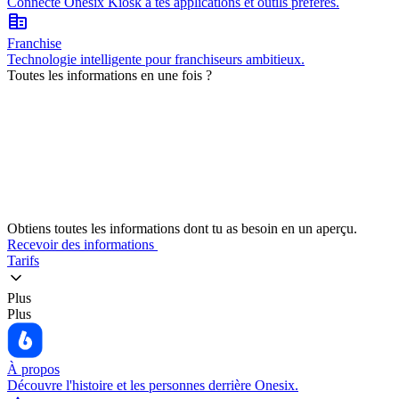
Connecte Onesix Kiosk à tes applications et outils préférés.
corporate_fare
Franchise
Technologie intelligente pour franchiseurs ambitieux.
Toutes les informations en une fois ?
Obtiens toutes les informations dont tu as besoin en un aperçu.
Recevoir des informations
Tarifs
Plus
Plus
À propos
Découvre l'histoire et les personnes derrière Onesix.