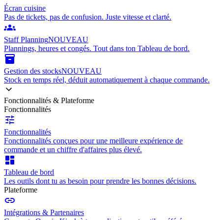
Écran cuisine
Pas de tickets, pas de confusion. Juste vitesse et clarté.
groups
Staff Planning
NOUVEAU
Plannings, heures et congés. Tout dans ton Tableau de bord.
inventory_2
Gestion des stocks
NOUVEAU
Stock en temps réel, déduit automatiquement à chaque commande.
Fonctionnalités & Plateforme
Fonctionnalités
tune
Fonctionnalités
Fonctionnalités conçues pour une meilleure expérience de
commande et un chiffre d'affaires plus élevé.
dashboard
Tableau de bord
Les outils dont tu as besoin pour prendre les bonnes décisions.
Plateforme
link
Intégrations & Partenaires