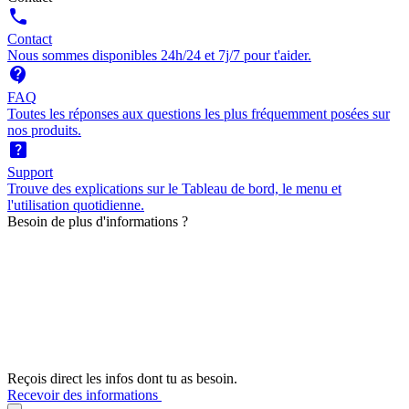
call
Contact
Nous sommes disponibles 24h/24 et 7j/7 pour t'aider.
contact_support
FAQ
Toutes les réponses aux questions les plus fréquemment posées sur
nos produits.
help_center
Support
Trouve des explications sur le Tableau de bord, le menu et
l'utilisation quotidienne.
Besoin de plus d'informations ?
Reçois direct les infos dont tu as besoin.
Recevoir des informations