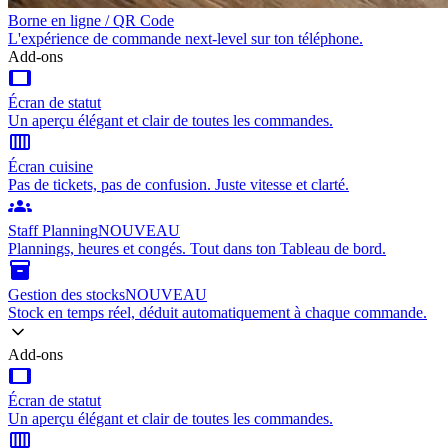
Borne en ligne / QR Code
L'expérience de commande next-level sur ton téléphone.
Add-ons
tablet
Écran de statut
Un aperçu élégant et clair de toutes les commandes.
calendar_view_week
Écran cuisine
Pas de tickets, pas de confusion. Juste vitesse et clarté.
groups
Staff Planning
NOUVEAU
Plannings, heures et congés. Tout dans ton Tableau de bord.
inventory_2
Gestion des stocks
NOUVEAU
Stock en temps réel, déduit automatiquement à chaque commande.
Add-ons
tablet
Écran de statut
Un aperçu élégant et clair de toutes les commandes.
calendar_view_week