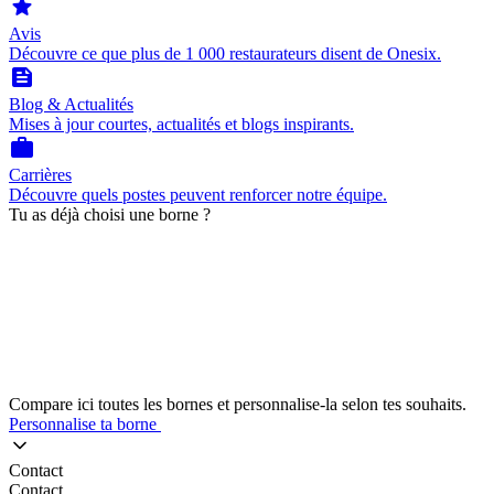
star
Avis
Découvre ce que plus de 1 000 restaurateurs disent de Onesix.
feed
Blog & Actualités
Mises à jour courtes, actualités et blogs inspirants.
work
Carrières
Découvre quels postes peuvent renforcer notre équipe.
Tu as déjà choisi une borne ?
Compare ici toutes les bornes et personnalise-la selon tes souhaits.
Personnalise ta borne
Contact
Contact