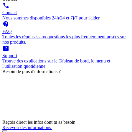
call
Contact
Nous sommes disponibles 24h/24 et 7j/7 pour t'aider.
contact_support
FAQ
Toutes les réponses aux questions les plus fréquemment posées sur
nos produits.
help_center
Support
Trouve des explications sur le Tableau de bord, le menu et
l'utilisation quotidienne.
Besoin de plus d'informations ?
Reçois direct les infos dont tu as besoin.
Recevoir des informations