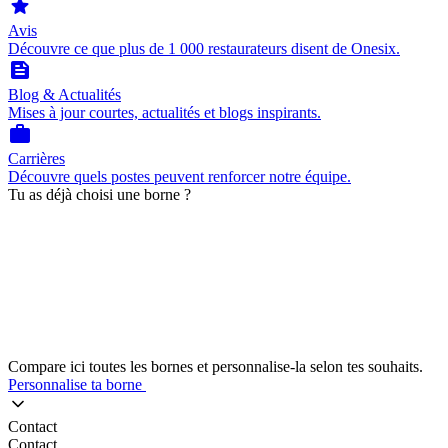
star
Avis
Découvre ce que plus de 1 000 restaurateurs disent de Onesix.
feed
Blog & Actualités
Mises à jour courtes, actualités et blogs inspirants.
work
Carrières
Découvre quels postes peuvent renforcer notre équipe.
Tu as déjà choisi une borne ?
Compare ici toutes les bornes et personnalise-la selon tes souhaits.
Personnalise ta borne
Contact
Contact