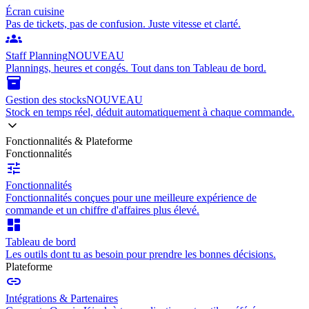
Écran cuisine
Pas de tickets, pas de confusion. Juste vitesse et clarté.
groups
Staff Planning
NOUVEAU
Plannings, heures et congés. Tout dans ton Tableau de bord.
inventory_2
Gestion des stocks
NOUVEAU
Stock en temps réel, déduit automatiquement à chaque commande.
Fonctionnalités & Plateforme
Fonctionnalités
tune
Fonctionnalités
Fonctionnalités conçues pour une meilleure expérience de
commande et un chiffre d'affaires plus élevé.
dashboard
Tableau de bord
Les outils dont tu as besoin pour prendre les bonnes décisions.
Plateforme
link
Intégrations & Partenaires