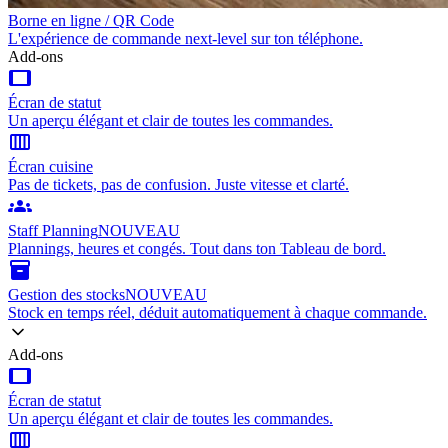
Borne en ligne / QR Code
L'expérience de commande next-level sur ton téléphone.
Add-ons
tablet
Écran de statut
Un aperçu élégant et clair de toutes les commandes.
calendar_view_week
Écran cuisine
Pas de tickets, pas de confusion. Juste vitesse et clarté.
groups
Staff Planning
NOUVEAU
Plannings, heures et congés. Tout dans ton Tableau de bord.
inventory_2
Gestion des stocks
NOUVEAU
Stock en temps réel, déduit automatiquement à chaque commande.
Add-ons
tablet
Écran de statut
Un aperçu élégant et clair de toutes les commandes.
calendar_view_week