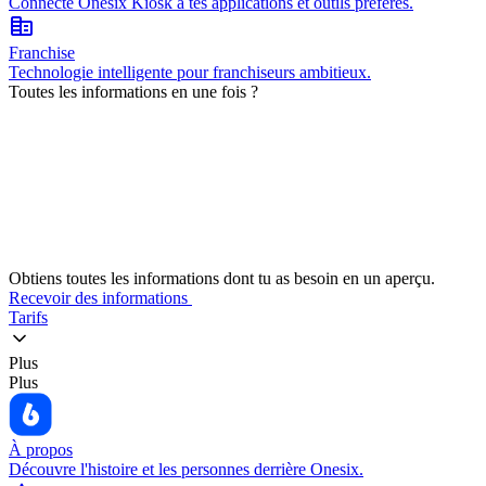
Connecte Onesix Kiosk à tes applications et outils préférés.
corporate_fare
Franchise
Technologie intelligente pour franchiseurs ambitieux.
Toutes les informations en une fois ?
Obtiens toutes les informations dont tu as besoin en un aperçu.
Recevoir des informations
Tarifs
Plus
Plus
À propos
Découvre l'histoire et les personnes derrière Onesix.