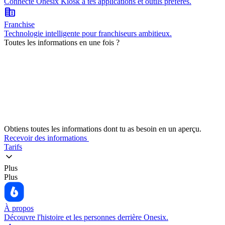
Connecte Onesix Kiosk à tes applications et outils préférés.
corporate_fare
Franchise
Technologie intelligente pour franchiseurs ambitieux.
Toutes les informations en une fois ?
Obtiens toutes les informations dont tu as besoin en un aperçu.
Recevoir des informations
Tarifs
Plus
Plus
À propos
Découvre l'histoire et les personnes derrière Onesix.