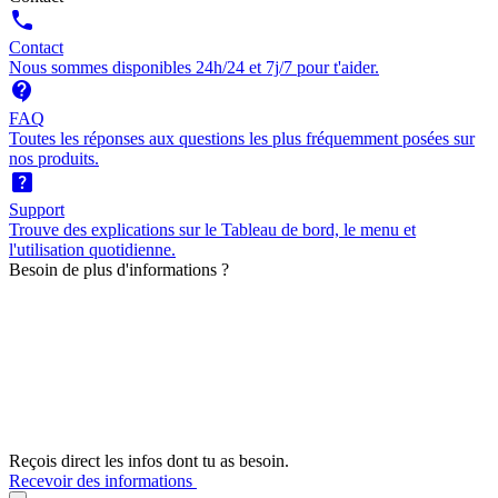
call
Contact
Nous sommes disponibles 24h/24 et 7j/7 pour t'aider.
contact_support
FAQ
Toutes les réponses aux questions les plus fréquemment posées sur
nos produits.
help_center
Support
Trouve des explications sur le Tableau de bord, le menu et
l'utilisation quotidienne.
Besoin de plus d'informations ?
Reçois direct les infos dont tu as besoin.
Recevoir des informations