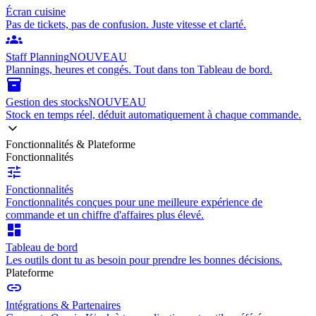
Écran cuisine
Pas de tickets, pas de confusion. Juste vitesse et clarté.
groups
Staff Planning
NOUVEAU
Plannings, heures et congés. Tout dans ton Tableau de bord.
inventory_2
Gestion des stocks
NOUVEAU
Stock en temps réel, déduit automatiquement à chaque commande.
Fonctionnalités & Plateforme
Fonctionnalités
tune
Fonctionnalités
Fonctionnalités conçues pour une meilleure expérience de
commande et un chiffre d'affaires plus élevé.
dashboard
Tableau de bord
Les outils dont tu as besoin pour prendre les bonnes décisions.
Plateforme
link
Intégrations & Partenaires