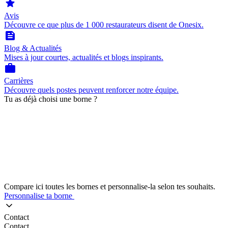
star
Avis
Découvre ce que plus de 1 000 restaurateurs disent de Onesix.
feed
Blog & Actualités
Mises à jour courtes, actualités et blogs inspirants.
work
Carrières
Découvre quels postes peuvent renforcer notre équipe.
Tu as déjà choisi une borne ?
Compare ici toutes les bornes et personnalise-la selon tes souhaits.
Personnalise ta borne
Contact
Contact