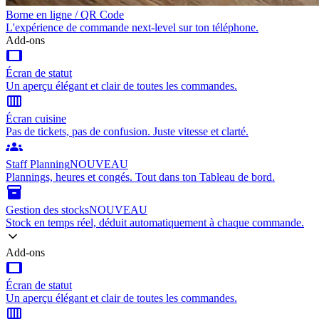
Borne en ligne / QR Code
L'expérience de commande next-level sur ton téléphone.
Add-ons
tablet
Écran de statut
Un aperçu élégant et clair de toutes les commandes.
calendar_view_week
Écran cuisine
Pas de tickets, pas de confusion. Juste vitesse et clarté.
groups
Staff Planning
NOUVEAU
Plannings, heures et congés. Tout dans ton Tableau de bord.
inventory_2
Gestion des stocks
NOUVEAU
Stock en temps réel, déduit automatiquement à chaque commande.
Add-ons
tablet
Écran de statut
Un aperçu élégant et clair de toutes les commandes.
calendar_view_week