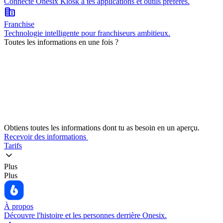
Connecte Onesix Kiosk à tes applications et outils préférés.
corporate_fare
Franchise
Technologie intelligente pour franchiseurs ambitieux.
Toutes les informations en une fois ?
Obtiens toutes les informations dont tu as besoin en un aperçu.
Recevoir des informations
Tarifs
Plus
Plus
À propos
Découvre l'histoire et les personnes derrière Onesix.