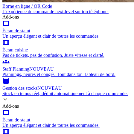
Borne en ligne / QR Code
L'expérience de commande next-level sur ton téléphone.
Add-ons
tablet
Écran de statut
Un aperçu élégant et clair de toutes les commandes.
calendar_view_week
Écran cuisine
Pas de tickets, pas de confusion. Juste vitesse et clarté.
groups
Staff Planning
NOUVEAU
Plannings, heures et congés. Tout dans ton Tableau de bord.
inventory_2
Gestion des stocks
NOUVEAU
Stock en temps réel, déduit automatiquement à chaque commande.
Add-ons
tablet
Écran de statut
Un aperçu élégant et clair de toutes les commandes.
calendar_view_week