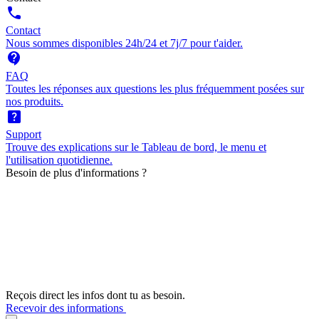
call
Contact
Nous sommes disponibles 24h/24 et 7j/7 pour t'aider.
contact_support
FAQ
Toutes les réponses aux questions les plus fréquemment posées sur
nos produits.
help_center
Support
Trouve des explications sur le Tableau de bord, le menu et
l'utilisation quotidienne.
Besoin de plus d'informations ?
Reçois direct les infos dont tu as besoin.
Recevoir des informations