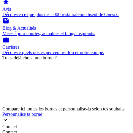
star
Avis
Découvre ce que plus de 1 000 restaurateurs disent de Onesix.
feed
Blog & Actualités
Mises à jour courtes, actualités et blogs inspirants.
work
Carrières
Découvre quels postes peuvent renforcer notre équipe.
Tu as déjà choisi une borne ?
Compare ici toutes les bornes et personnalise-la selon tes souhaits.
Personnalise ta borne
Contact
Contact