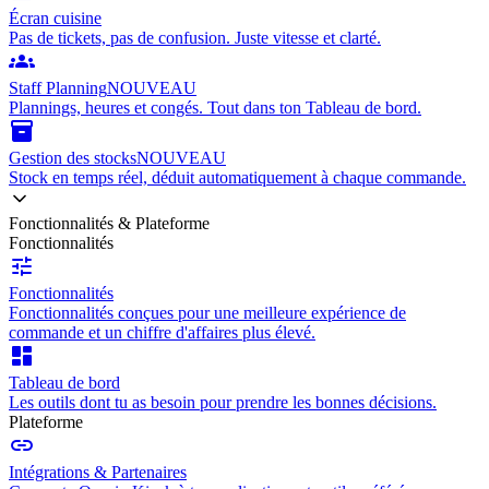
Écran cuisine
Pas de tickets, pas de confusion. Juste vitesse et clarté.
groups
Staff Planning
NOUVEAU
Plannings, heures et congés. Tout dans ton Tableau de bord.
inventory_2
Gestion des stocks
NOUVEAU
Stock en temps réel, déduit automatiquement à chaque commande.
Fonctionnalités & Plateforme
Fonctionnalités
tune
Fonctionnalités
Fonctionnalités conçues pour une meilleure expérience de
commande et un chiffre d'affaires plus élevé.
dashboard
Tableau de bord
Les outils dont tu as besoin pour prendre les bonnes décisions.
Plateforme
link
Intégrations & Partenaires