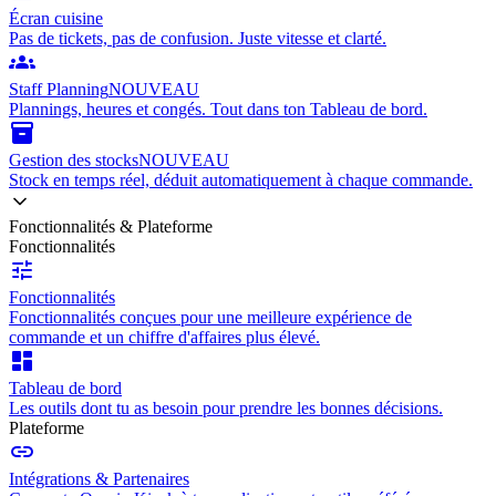
Écran cuisine
Pas de tickets, pas de confusion. Juste vitesse et clarté.
groups
Staff Planning
NOUVEAU
Plannings, heures et congés. Tout dans ton Tableau de bord.
inventory_2
Gestion des stocks
NOUVEAU
Stock en temps réel, déduit automatiquement à chaque commande.
Fonctionnalités & Plateforme
Fonctionnalités
tune
Fonctionnalités
Fonctionnalités conçues pour une meilleure expérience de
commande et un chiffre d'affaires plus élevé.
dashboard
Tableau de bord
Les outils dont tu as besoin pour prendre les bonnes décisions.
Plateforme
link
Intégrations & Partenaires