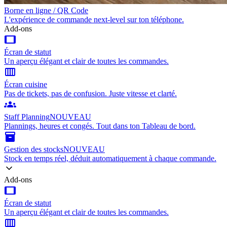
Borne en ligne / QR Code
L'expérience de commande next-level sur ton téléphone.
Add-ons
tablet
Écran de statut
Un aperçu élégant et clair de toutes les commandes.
calendar_view_week
Écran cuisine
Pas de tickets, pas de confusion. Juste vitesse et clarté.
groups
Staff Planning
NOUVEAU
Plannings, heures et congés. Tout dans ton Tableau de bord.
inventory_2
Gestion des stocks
NOUVEAU
Stock en temps réel, déduit automatiquement à chaque commande.
Add-ons
tablet
Écran de statut
Un aperçu élégant et clair de toutes les commandes.
calendar_view_week