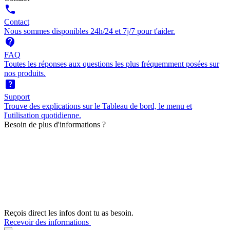
call
Contact
Nous sommes disponibles 24h/24 et 7j/7 pour t'aider.
contact_support
FAQ
Toutes les réponses aux questions les plus fréquemment posées sur
nos produits.
help_center
Support
Trouve des explications sur le Tableau de bord, le menu et
l'utilisation quotidienne.
Besoin de plus d'informations ?
Reçois direct les infos dont tu as besoin.
Recevoir des informations