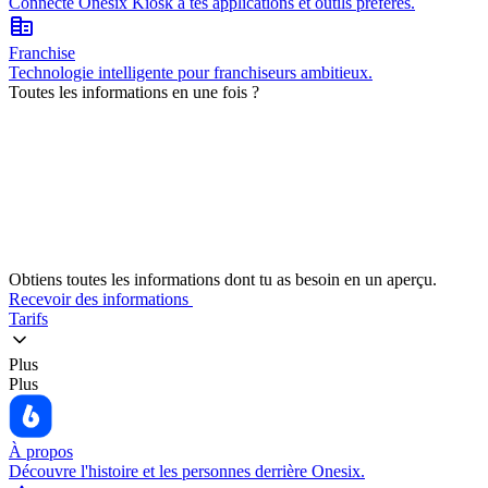
Connecte Onesix Kiosk à tes applications et outils préférés.
corporate_fare
Franchise
Technologie intelligente pour franchiseurs ambitieux.
Toutes les informations en une fois ?
Obtiens toutes les informations dont tu as besoin en un aperçu.
Recevoir des informations
Tarifs
Plus
Plus
À propos
Découvre l'histoire et les personnes derrière Onesix.