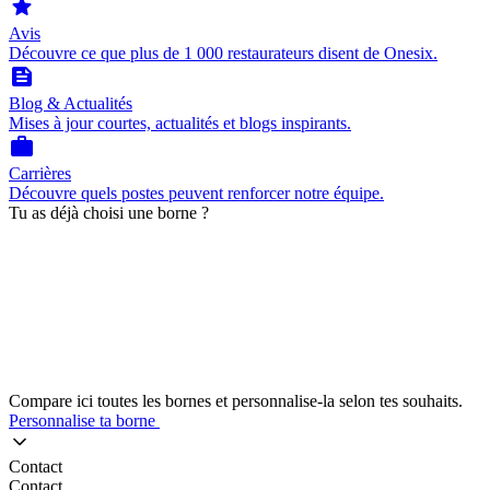
star
Avis
Découvre ce que plus de 1 000 restaurateurs disent de Onesix.
feed
Blog & Actualités
Mises à jour courtes, actualités et blogs inspirants.
work
Carrières
Découvre quels postes peuvent renforcer notre équipe.
Tu as déjà choisi une borne ?
Compare ici toutes les bornes et personnalise-la selon tes souhaits.
Personnalise ta borne
Contact
Contact